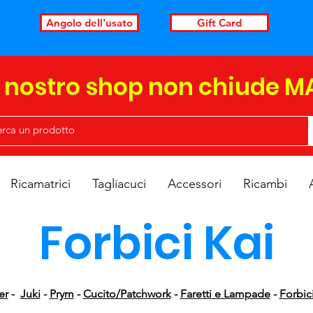
Angolo dell'usato
Gift Card
l nostro shop non chiude M
Ricamatrici
Tagliacuci
Accessori
Ricambi
Forbici Kai
er
-
Juki
-
Prym
-
Cucito/Patchwork
-
Faretti e Lampade
-
Forbici