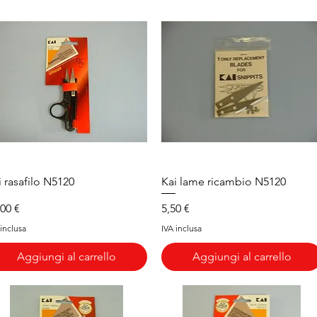
Vista rapida
Vista rapida
i rasafilo N5120
Kai lame ricambio N5120
ezzo
Prezzo
,00 €
5,50 €
 inclusa
IVA inclusa
Aggiungi al carrello
Aggiungi al carrello