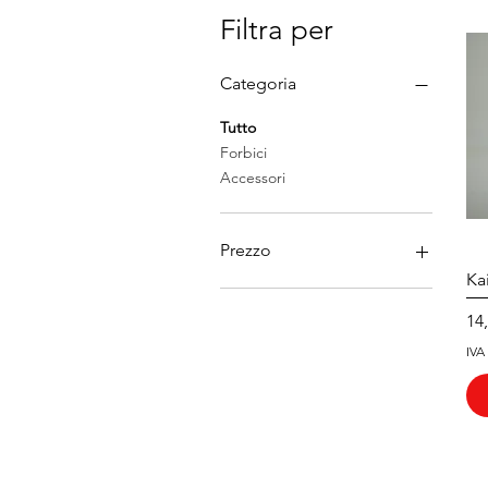
Filtra per
Categoria
Tutto
Forbici
Accessori
Prezzo
Ka
5 €
55 €
Pr
14
IVA