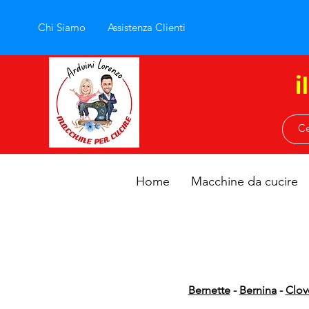
Chi Siamo
Assistenza Clienti
i
Home
Macchine da cucire
Bernette
-
Bernina
-
Clov