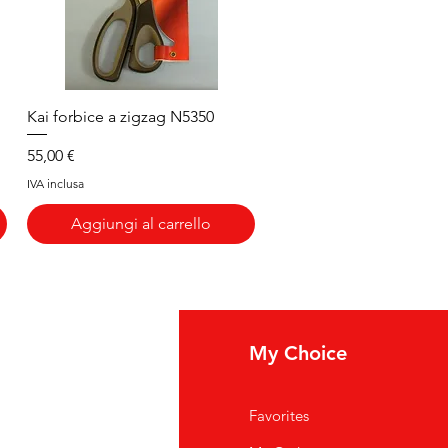
Vista rapida
Kai forbice a zigzag N5350
Prezzo
55,00 €
IVA inclusa
Aggiungi al carrello
fo
My Choice
i Siamo
Favorites