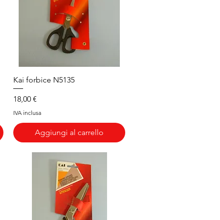
Vista rapida
Kai forbice N5135
Prezzo
18,00 €
IVA inclusa
Aggiungi al carrello