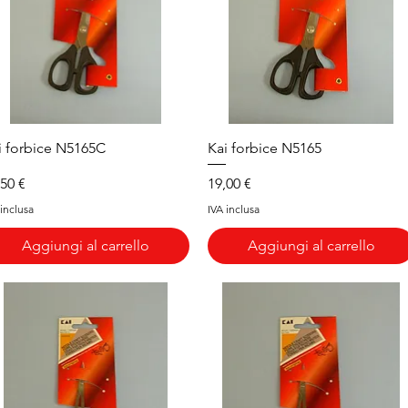
Vista rapida
Vista rapida
i forbice N5165C
Kai forbice N5165
ezzo
Prezzo
,50 €
19,00 €
 inclusa
IVA inclusa
Aggiungi al carrello
Aggiungi al carrello