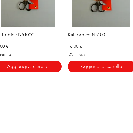
Vista rapida
Vista rapida
i forbice N5100C
Kai forbice N5100
ezzo
Prezzo
,00 €
16,00 €
 inclusa
IVA inclusa
Aggiungi al carrello
Aggiungi al carrello
Brand
In
Bernette
Ch