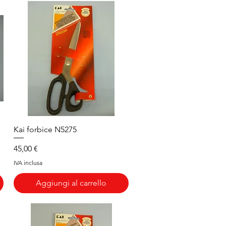
Vista rapida
Kai forbice N5275
Prezzo
45,00 €
IVA inclusa
Aggiungi al carrello