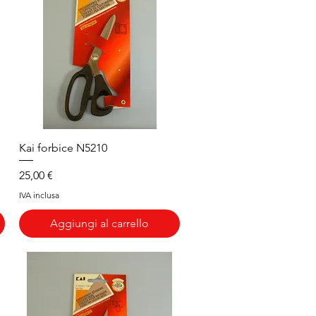
Vista rapida
Kai forbice N5210
Prezzo
25,00 €
IVA inclusa
Aggiungi al carrello