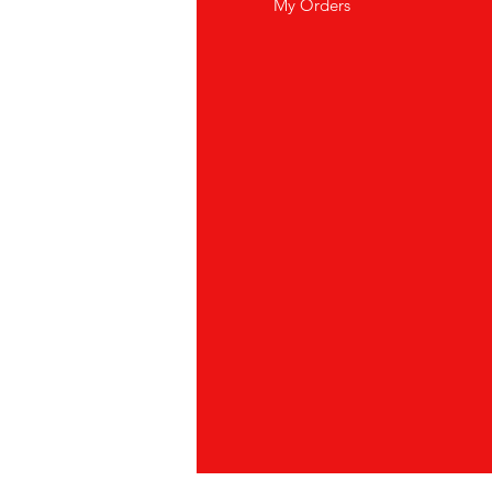
istenza Clienti
My Orders
ve Siamo