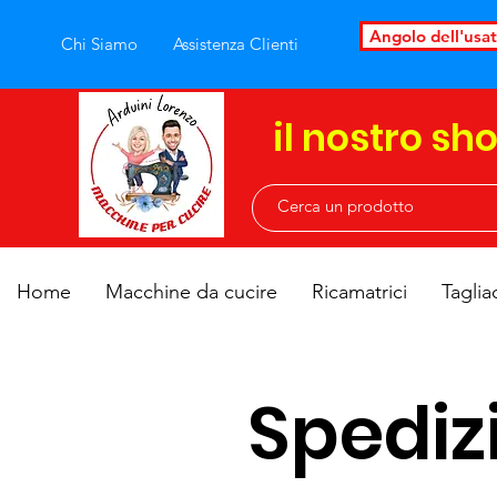
Angolo dell'usa
Chi Siamo
Assistenza Clienti
il nostro sh
Home
Macchine da cucire
Ricamatrici
Taglia
Spedizi