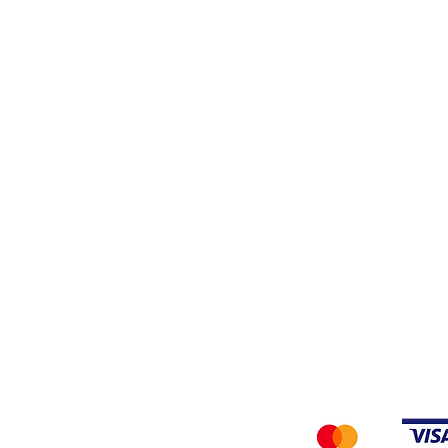
Stiro
Filati
Tessuti
Privacy Policy
Accettiamo i seg