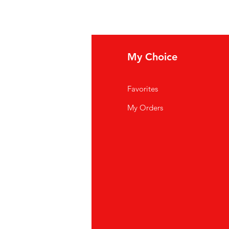
fo
My Choice
i Siamo
Favorites
istenza Clienti
My Orders
ve Siamo