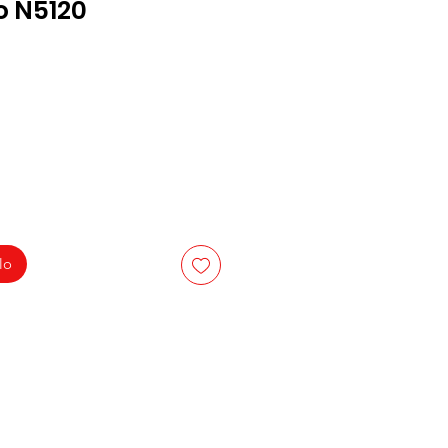
lo N5120
lo