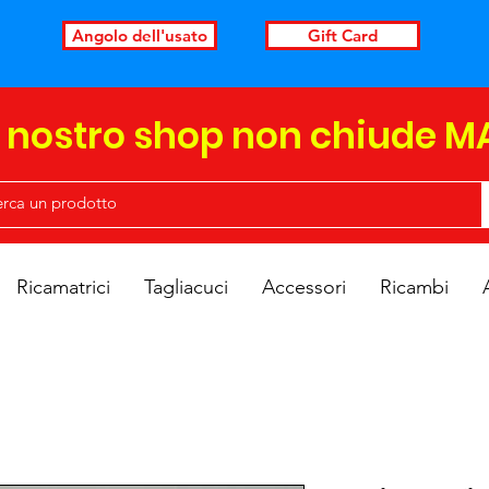
Angolo dell'usato
Gift Card
l nostro shop non chiude M
Ricamatrici
Tagliacuci
Accessori
Ricambi