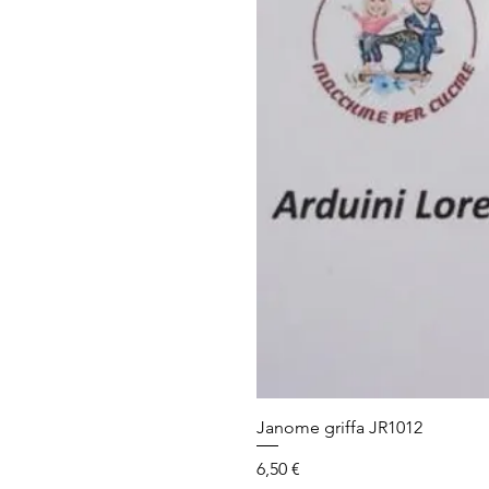
Janome griffa JR1012
Prezzo
6,50 €