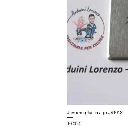
Janome placca ago JR1012
Prezzo
10,00 €