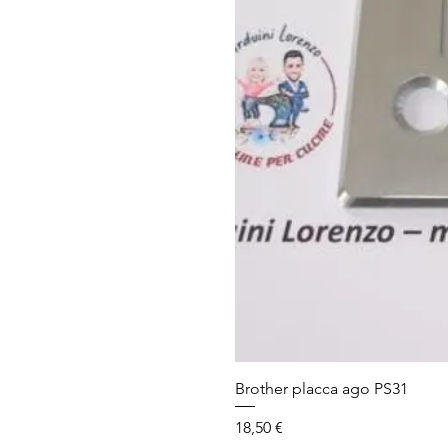
Brother placca ago PS31
Prezzo
18,50 €