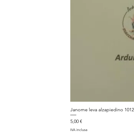
Janome leva alzapiedino 101
Prezzo
5,00 €
IVA inclusa