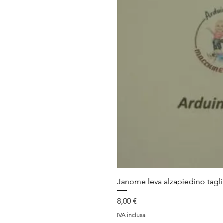
Janome leva alzapiedino tagli
Prezzo
8,00 €
IVA inclusa