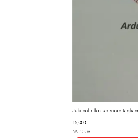
Juki coltello superiore tagliac
Prezzo
15,00 €
IVA inclusa