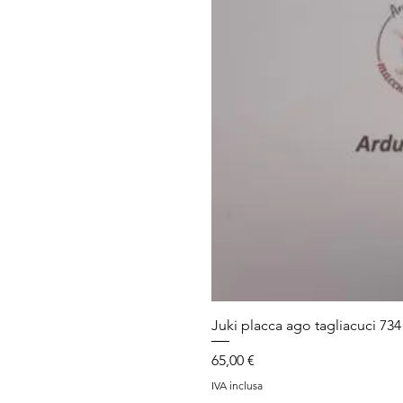
Juki placca ago tagliacuci 734
Prezzo
65,00 €
IVA inclusa