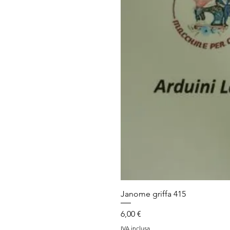
Janome griffa 415
Prezzo
6,00 €
IVA inclusa