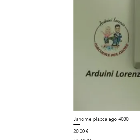
Janome placca ago 4030
Prezzo
20,00 €
IVA inclusa