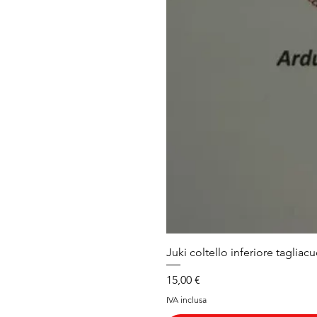
Juki coltello inferiore tagliacu
Prezzo
15,00 €
IVA inclusa