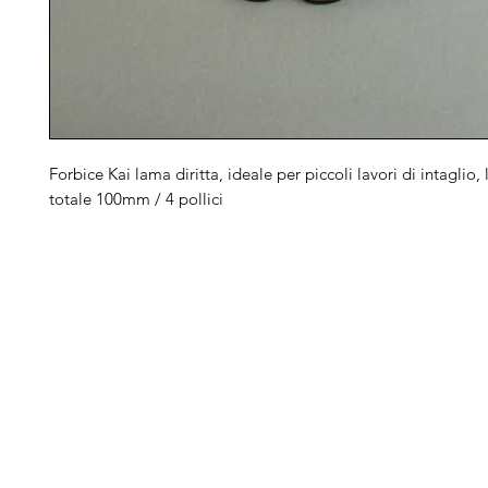
Forbice Kai lama diritta, ideale per piccoli lavori di intaglio,
totale 100mm / 4 pollici
Arduini
Menu
B
Lorenzo
Home
Ber
Macchine da cucire
Ber
Serve Aiuto?