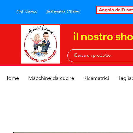
Angolo dell'usa
Chi Siamo
Assistenza Clienti
il nostro sh
Home
Macchine da cucire
Ricamatrici
Taglia