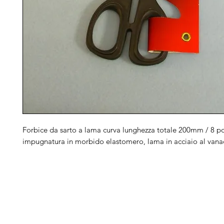
Forbice da sarto a lama curva lunghezza totale 200mm / 8 pol
impugnatura in morbido elastomero, lama in acciaio al van
Arduini
Menu
B