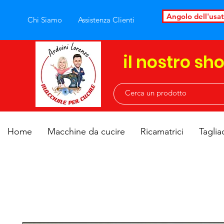
Angolo dell'usa
Chi Siamo
Assistenza Clienti
il nostro sh
Home
Macchine da cucire
Ricamatrici
Taglia