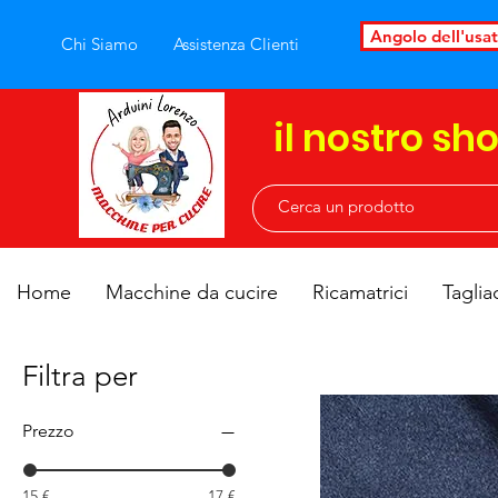
Angolo dell'usa
Chi Siamo
Assistenza Clienti
il nostro sh
Home
Macchine da cucire
Ricamatrici
Taglia
Filtra per
Prezzo
15 €
17 €