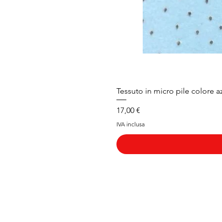
Tessuto in micro pile colore a
Prezzo
17,00 €
IVA inclusa
Arduini
Menu
B