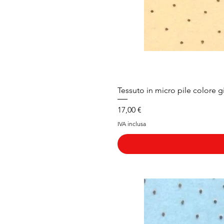
Tessuto in micro pile colore g
Prezzo
17,00 €
IVA inclusa