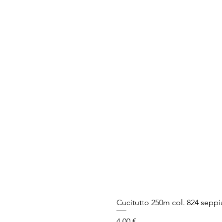
Cucitutto 250m col. 824 seppi
Prezzo
4,00 €