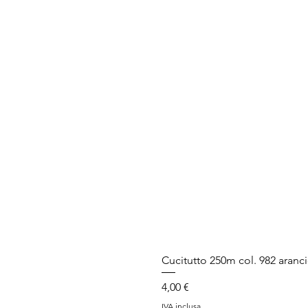
Cucitutto 250m col. 982 aranc
Prezzo
4,00 €
IVA inclusa