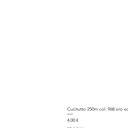
Cucitutto 250m col. 968 oro s
Prezzo
4,00 €