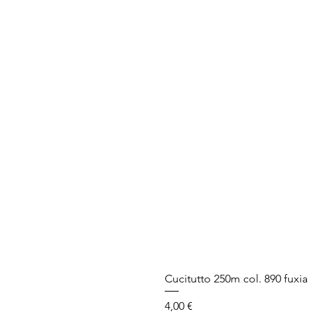
Cucitutto 250m col. 890 fuxia
Prezzo
4,00 €