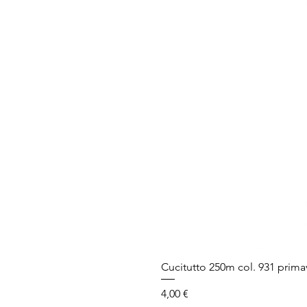
Cucitutto 250m col. 931 prima
Prezzo
4,00 €