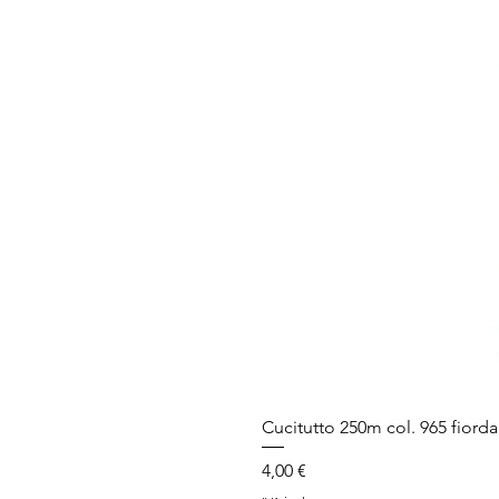
Cucitutto 250m col. 965 fiorda
Prezzo
4,00 €