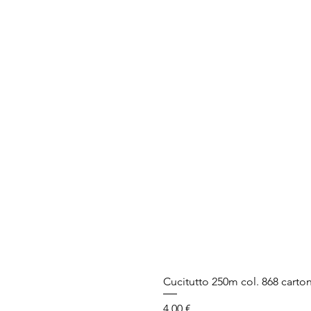
Cucitutto 250m col. 868 carto
Prezzo
4,00 €