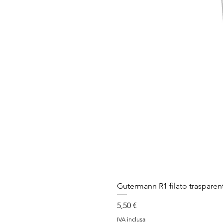
Decora 6
Decora 12
Frosted Matt
Metallic 1000 m
Rayon 1000 m
Gutermann R1 filato trasparen
Prezzo
5,50 €
IVA inclusa