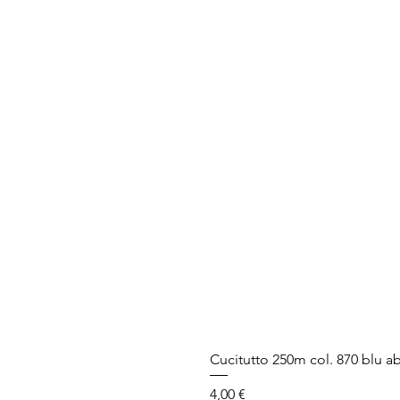
Cucitutto 250m col. 870 blu a
Prezzo
4,00 €