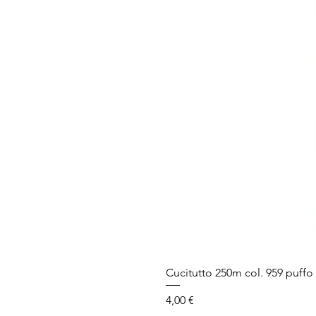
Cucitutto 250m col. 959 puffo
Prezzo
4,00 €