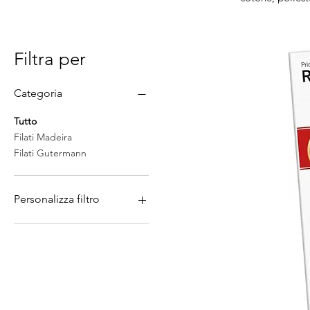
Filtra per
Categoria
Tutto
Filati Madeira
Filati Gutermann
Personalizza filtro
Aerofil 100
Aerolock Mini
Aeroflock
Box Filati
Cotona 4
Cotton 30