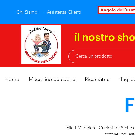
Angolo dell'usa
Chi Siamo
Assistenza Clienti
il nostro sh
Home
Macchine da cucire
Ricamatrici
Taglia
F
Filati Madeiera, Cucirni tre Stelle
cotone, poliest