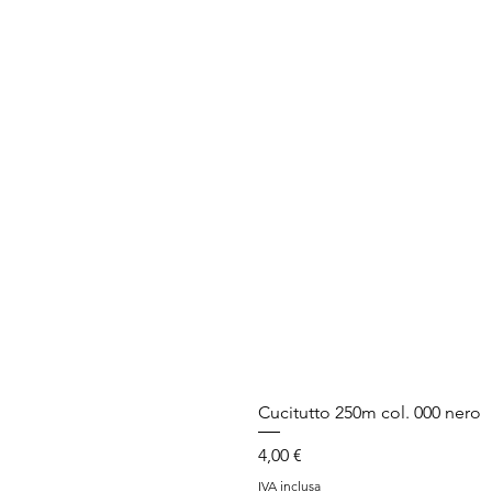
Cucitutto 250m col. 000 nero
Prezzo
4,00 €
IVA inclusa