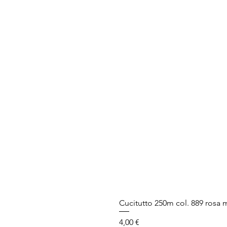
Cucitutto 250m col. 889 rosa
Prezzo
4,00 €