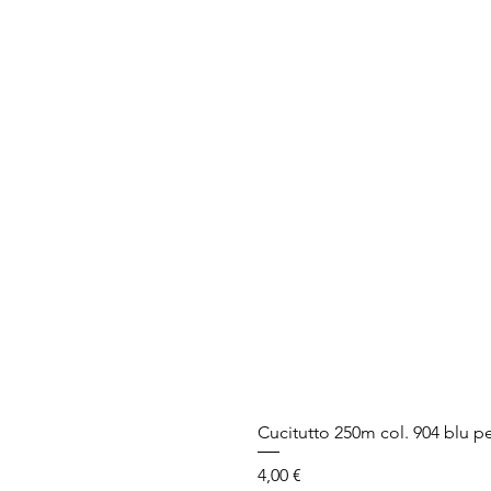
Cucitutto 250m col. 904 blu pe
Prezzo
4,00 €