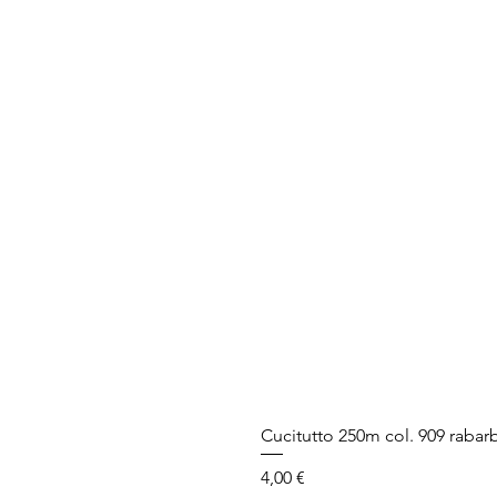
Cucitutto 250m col. 909 rabar
Prezzo
4,00 €