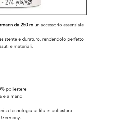
termann da 250 m
un accessorio essenziale
resistente e duraturo, rendendolo perfetto
suti e materiali.
00% poliestere
na e a mano
unica tecnologia di filo in poliestere
n Germany.