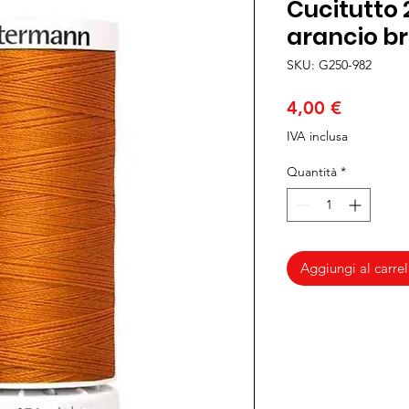
Cucitutto 
arancio b
SKU: G250-982
Prezzo
4,00 €
IVA inclusa
Quantità
*
Aggiungi al carrel