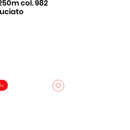
250m col. 982
ruciato
lo