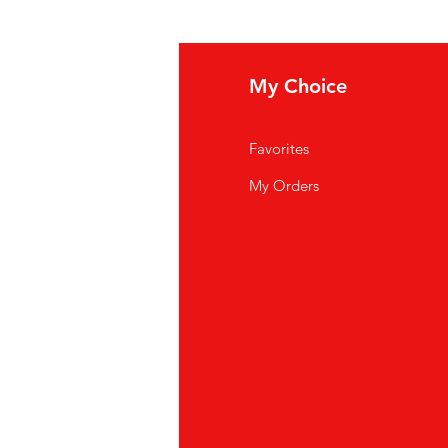
fo
My Choice
i Siamo
Favorites
istenza Clienti
My Orders
ve Siamo