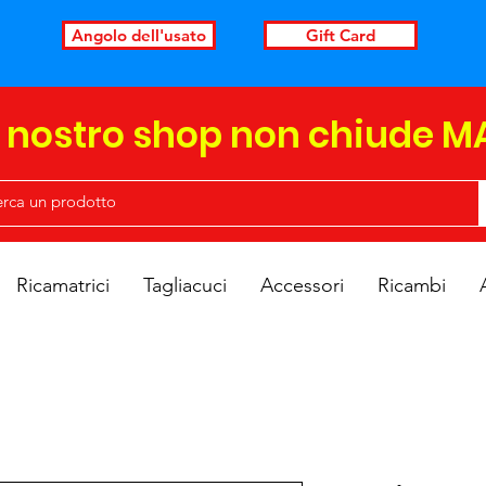
Angolo dell'usato
Gift Card
l nostro shop non chiude M
Ricamatrici
Tagliacuci
Accessori
Ricambi