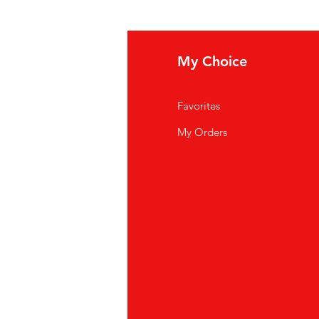
fo
My Choice
i Siamo
Favorites
istenza Clienti
My Orders
ve Siamo