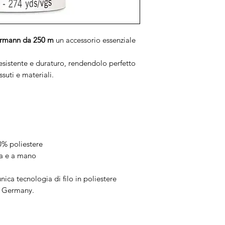
termann da 250 m
un accessorio essenziale
resistente e duraturo, rendendolo perfetto
suti e materiali.
00% poliestere
na e a mano
unica tecnologia di filo in poliestere
n Germany.