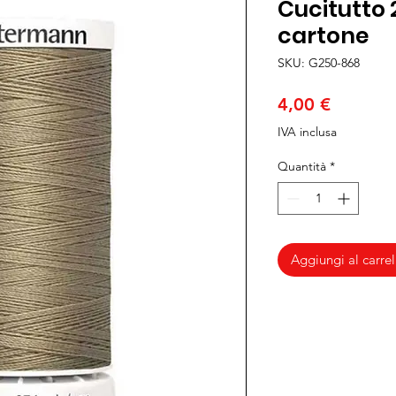
Cucitutto 
cartone
SKU: G250-868
Prezzo
4,00 €
IVA inclusa
Quantità
*
Aggiungi al carrel