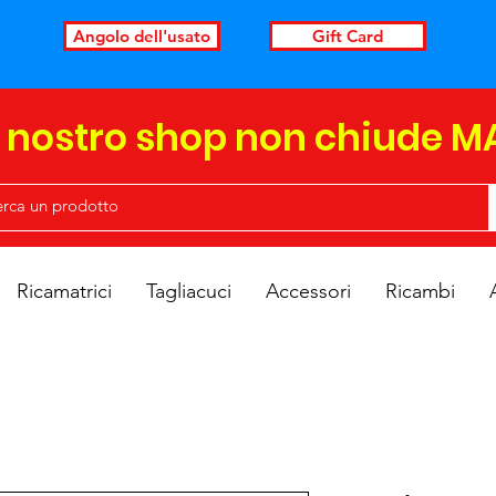
Angolo dell'usato
Gift Card
l nostro shop non chiude M
Ricamatrici
Tagliacuci
Accessori
Ricambi