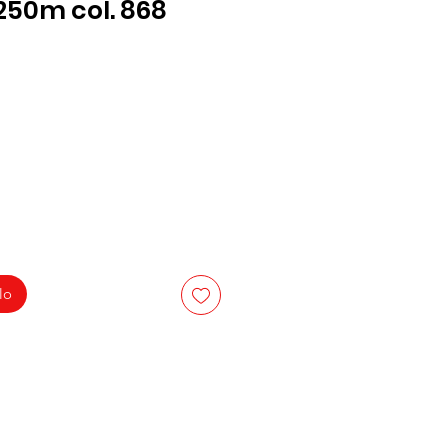
250m col. 868
lo