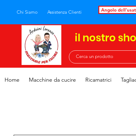
Angolo dell'usa
Chi Siamo
Assistenza Clienti
il nostro sh
Home
Macchine da cucire
Ricamatrici
Taglia