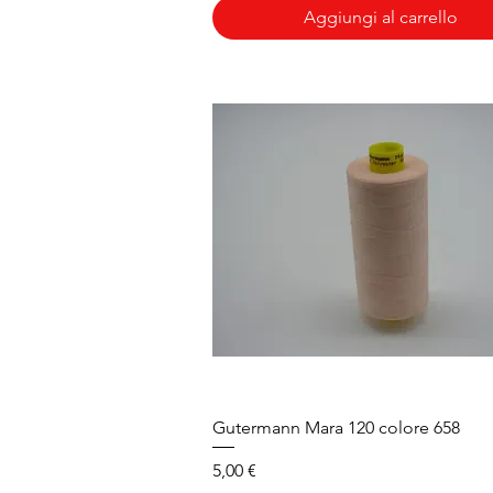
Aggiungi al carrello
Vista rapida
Gutermann Mara 120 colore 658
Prezzo
5,00 €