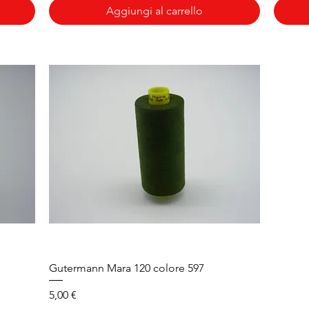
Aggiungi al carrello
Vista rapida
Gutermann Mara 120 colore 597
Prezzo
5,00 €