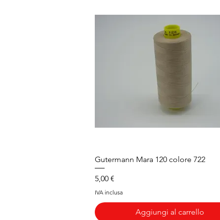
Vista rapida
Gutermann Mara 120 colore 722
Prezzo
5,00 €
IVA inclusa
Aggiungi al carrello