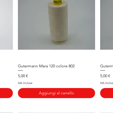
Vista rapida
Gutermann Mara 120 colore 802
Guterm
Prezzo
Prezzo
5,00 €
5,00 €
IVA inclusa
IVA inclu
Aggiungi al carrello