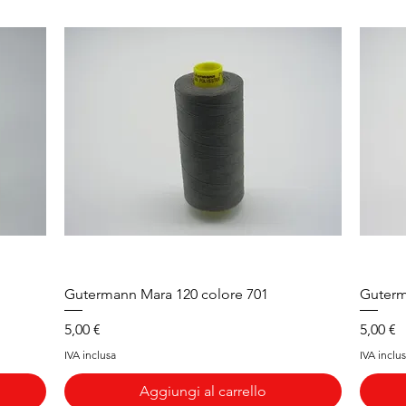
Vista rapida
Gutermann Mara 120 colore 701
Guterm
Prezzo
Prezzo
5,00 €
5,00 €
IVA inclusa
IVA inclu
Aggiungi al carrello