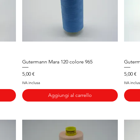
Vista rapida
Gutermann Mara 120 colore 965
Guterm
Prezzo
Prezzo
5,00 €
5,00 €
IVA inclusa
IVA inclu
Aggiungi al carrello