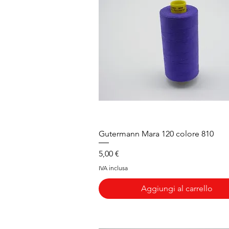
Vista rapida
Gutermann Mara 120 colore 810
Prezzo
5,00 €
IVA inclusa
Aggiungi al carrello