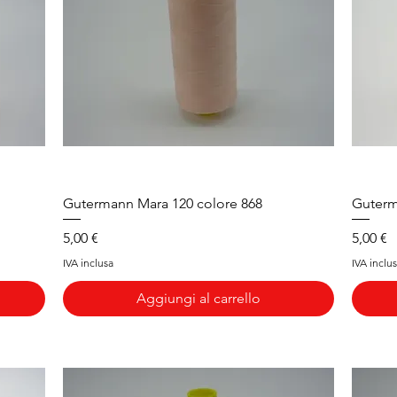
Vista rapida
Gutermann Mara 120 colore 868
Guterm
Prezzo
Prezzo
5,00 €
5,00 €
IVA inclusa
IVA inclu
Aggiungi al carrello