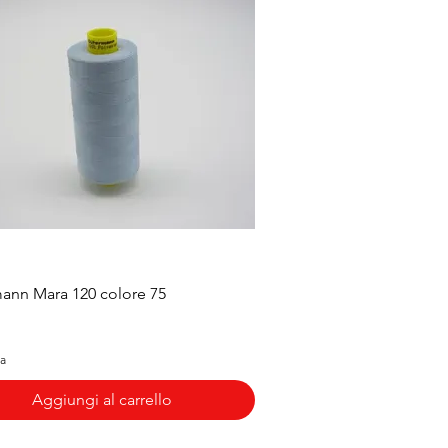
Vista rapida
ann Mara 120 colore 75
sa
Aggiungi al carrello