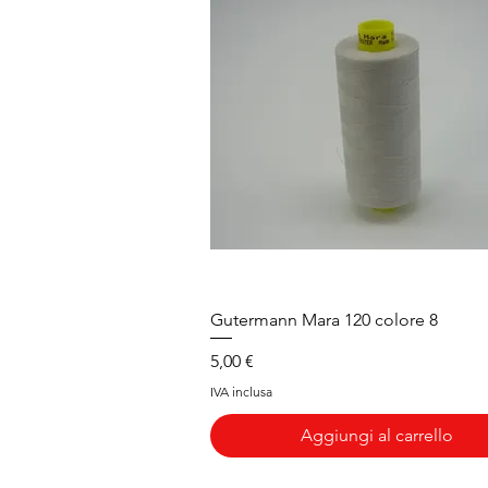
Vista rapida
Gutermann Mara 120 colore 8
Prezzo
5,00 €
IVA inclusa
Aggiungi al carrello