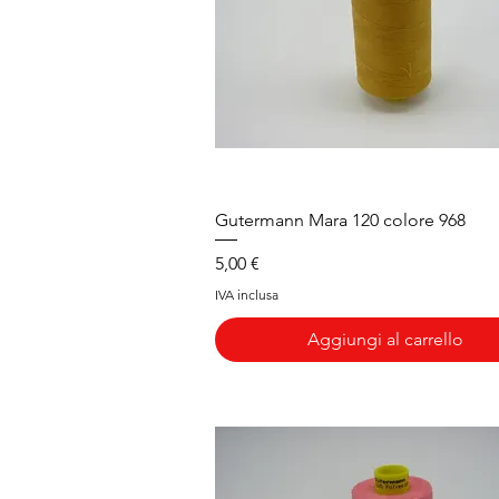
Vista rapida
Gutermann Mara 120 colore 968
Prezzo
5,00 €
IVA inclusa
Aggiungi al carrello