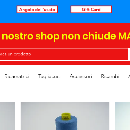
Angolo dell'usato
Gift Card
l nostro shop non chiude M
Ricamatrici
Tagliacuci
Accessori
Ricambi