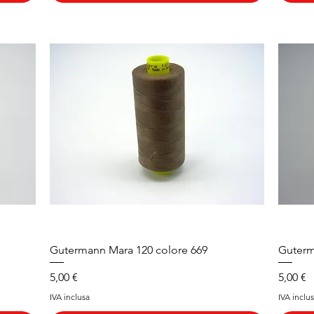
Vista rapida
Gutermann Mara 120 colore 669
Guterm
Prezzo
Prezzo
5,00 €
5,00 €
IVA inclusa
IVA inclu