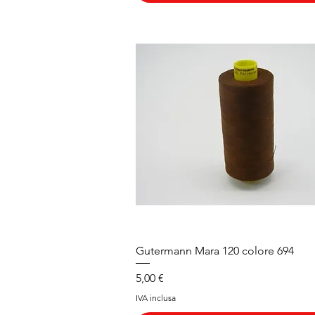
Vista rapida
Gutermann Mara 120 colore 694
Prezzo
5,00 €
IVA inclusa