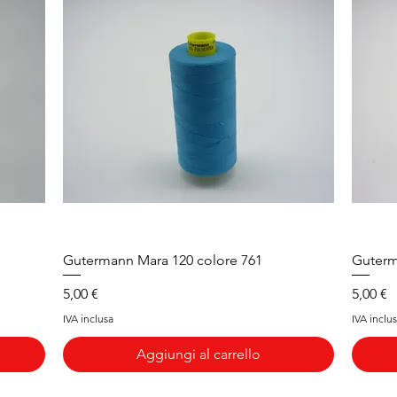
Vista rapida
Gutermann Mara 120 colore 761
Guterm
Prezzo
Prezzo
5,00 €
5,00 €
IVA inclusa
IVA inclu
Aggiungi al carrello