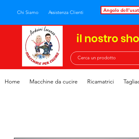
Angolo dell'usa
Chi Siamo
Assistenza Clienti
il nostro sh
Home
Macchine da cucire
Ricamatrici
Taglia