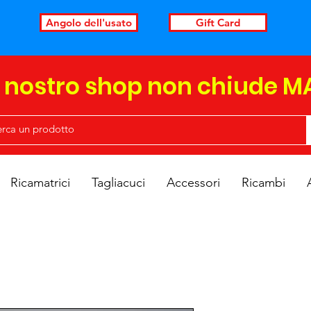
Angolo dell'usato
Gift Card
l nostro shop non chiude M
Ricamatrici
Tagliacuci
Accessori
Ricambi