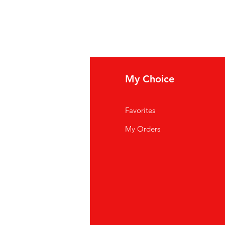
fo
My Choice
i Siamo
Favorites
istenza Clienti
My Orders
ve Siamo