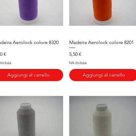
Vista rapida
Vista rapida
deira Aerolock colore 8320
Madeira Aerolock colore 8201
ezzo
Prezzo
50 €
5,50 €
 inclusa
IVA inclusa
Aggiungi al carrello
Aggiungi al carrello