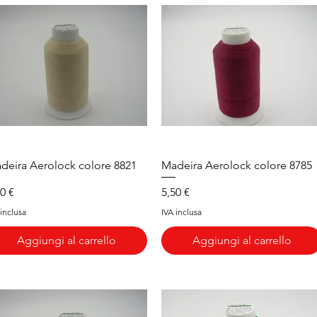
Vista rapida
Vista rapida
deira Aerolock colore 8821
Madeira Aerolock colore 8785
ezzo
Prezzo
50 €
5,50 €
 inclusa
IVA inclusa
Aggiungi al carrello
Aggiungi al carrello