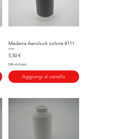
Vista rapida
Madeira Aerolock colore 8111
Prezzo
5,50 €
IVA inclusa
Aggiungi al carrello