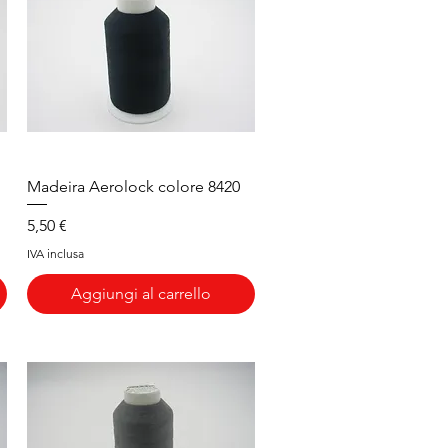
Vista rapida
Madeira Aerolock colore 8420
Prezzo
5,50 €
IVA inclusa
Aggiungi al carrello