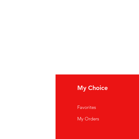
fo
My Choice
i Siamo
Favorites
istenza Clienti
My Orders
ve Siamo