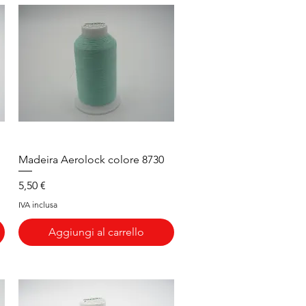
Vista rapida
Madeira Aerolock colore 8730
Prezzo
5,50 €
IVA inclusa
Aggiungi al carrello