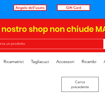
Angolo dell'usato
Gift Card
l nostro shop non chiude M
Ricamatrici
Tagliacuci
Accessori
Ricambi
Carica
precedente