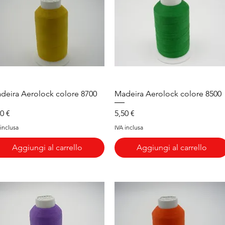
Vista rapida
Vista rapida
deira Aerolock colore 8700
Madeira Aerolock colore 8500
ezzo
Prezzo
50 €
5,50 €
 inclusa
IVA inclusa
Aggiungi al carrello
Aggiungi al carrello