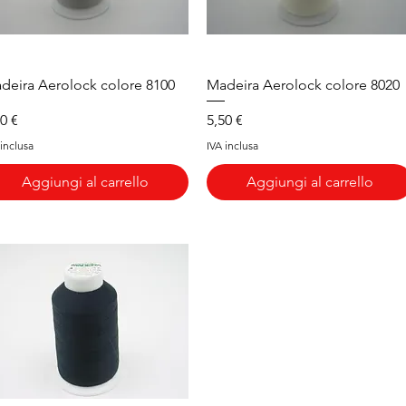
Vista rapida
Vista rapida
deira Aerolock colore 8100
Madeira Aerolock colore 8020
ezzo
Prezzo
50 €
5,50 €
 inclusa
IVA inclusa
Aggiungi al carrello
Aggiungi al carrello