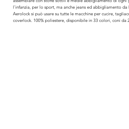
assemblare con stoffe sottili e medie abbigliamento di ogni 
l'infanzia, per lo sport, ma anche jeans ed abbigliamento da 
Aerolock si può usare su tutte le macchine per cucire, tagliac
coverlock. 100% poliestere, disponibile in 33 colori, coni da
Arduini
Menu
B
Lorenzo
Home
Ber
Macchine da cucire
Ber
Serve Aiuto?
Ricamatrici
Bro
Visita
Assistenza Clienti
Tagliacuci
Ja
o chiamaci al numero
Accessori
Juk
+39.0381347830