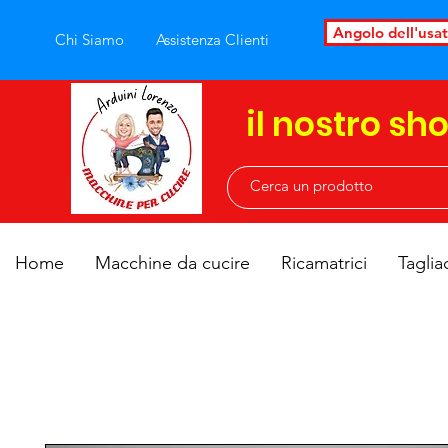
Angolo dell'usa
Chi Siamo
Assistenza Clienti
il nostro sh
Home
Macchine da cucire
Ricamatrici
Taglia