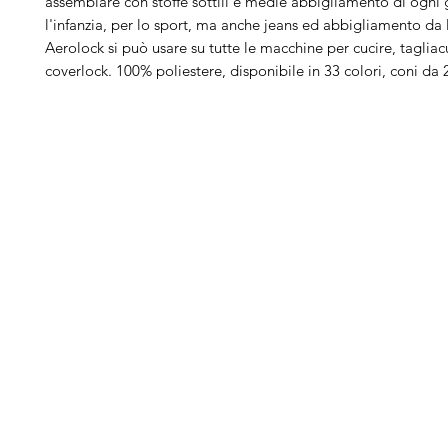
assemblare con stoffe sottili e medie abbigliamento di ogni 
l'infanzia, per lo sport, ma anche jeans ed abbigliamento da 
Aerolock si può usare su tutte le macchine per cucire, tagliac
coverlock. 100% poliestere, disponibile in 33 colori, coni da
Arduini
Menu
B
Lorenzo
Home
Ber
Macchine da cucire
Ber
Serve Aiuto?
Ricamatrici
Bro
Visita
Assistenza Clienti
Tagliacuci
Ja
o chiamaci al numero
Accessori
Juk
+39.0381347830