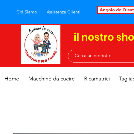
Angolo dell'usa
Chi Siamo
Assistenza Clienti
il nostro sh
Home
Macchine da cucire
Ricamatrici
Taglia