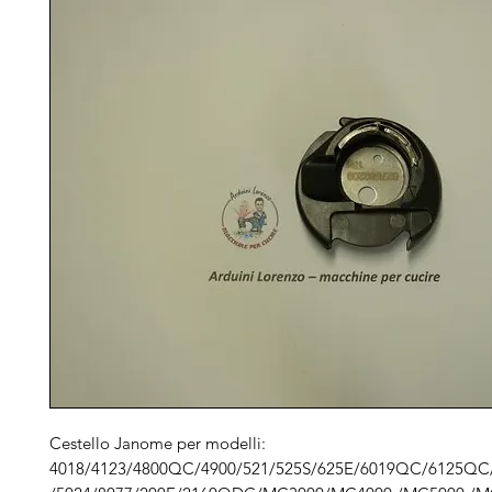
Cestello Janome per modelli:
4018/4123/4800QC/4900/521/525S/625E/6019QC/6125QC