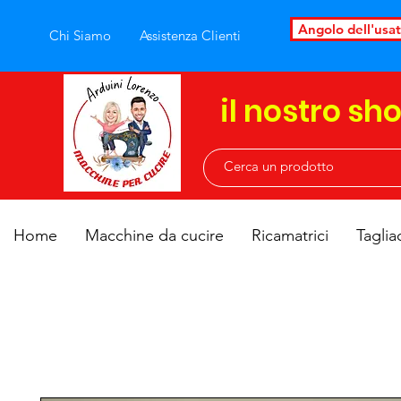
Angolo dell'usa
Chi Siamo
Assistenza Clienti
il nostro sh
Home
Macchine da cucire
Ricamatrici
Taglia