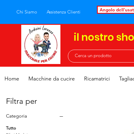
Angolo dell'usa
Chi Siamo
Assistenza Clienti
il nostro sh
Home
Macchine da cucire
Ricamatrici
Taglia
Filtra per
Categoria
Tutto