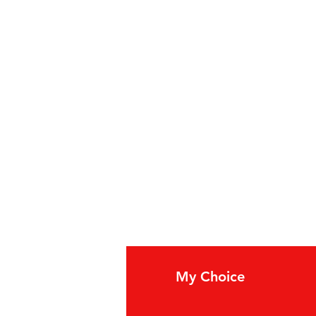
fo
My Choice