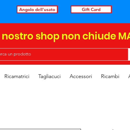
Angolo dell'usato
Gift Card
l nostro shop non chiude M
Ricamatrici
Tagliacuci
Accessori
Ricambi