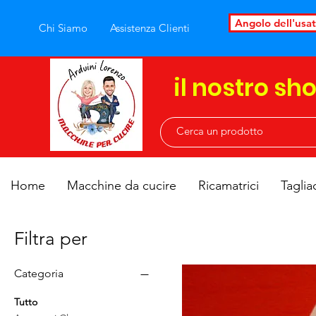
Angolo dell'usa
Chi Siamo
Assistenza Clienti
il nostro sh
Home
Macchine da cucire
Ricamatrici
Taglia
Filtra per
Categoria
Tutto