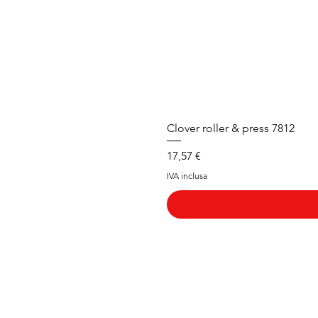
Clover roller & press 7812
Prezzo
17,57 €
IVA inclusa
Arduini
Menu
B