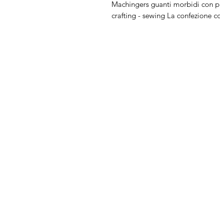
Machingers guanti morbidi con pu
crafting - sewing La confezione 
Arduini
Menu
Lorenzo
Home
Macchine da cu
Serve Aiuto?
Ricamatrici
Visita
Assistenza Clienti
Tagliacuci
o chiamaci al numero
Accessori
+39.0381347830
Ricambi