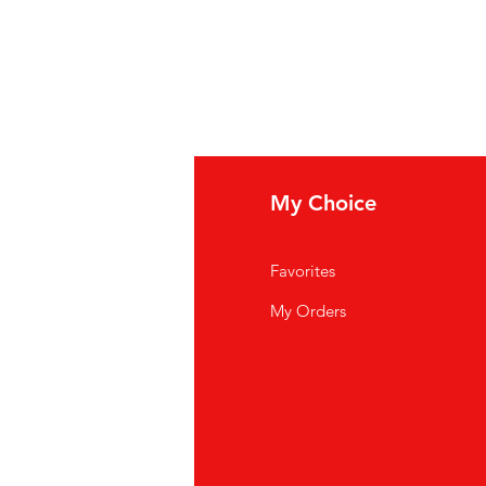
fo
My Choice
i Siamo
Favorites
istenza Clienti
My Orders
ve Siamo