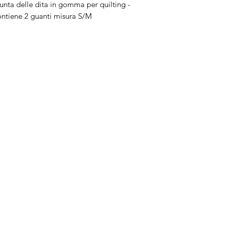
nta delle dita in gomma per quilting -
contiene 2 guanti misura S/M
Brand
In
Bernette
Ch
cire
Bernina
Ass
Brother
Do
Janome
Juki
Gritzner