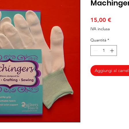
Machingers
Prezzo
15,00 €
IVA inclusa
Quantità
*
Aggiungi al carrel