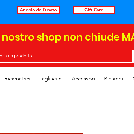
Angolo dell'usato
Gift Card
l nostro shop non chiude M
Ricamatrici
Tagliacuci
Accessori
Ricambi