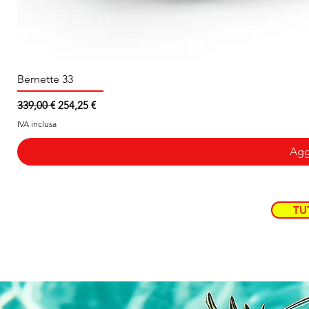
Bernette 33
Prezzo regolare
Prezzo scontato
339,00 €
254,25 €
IVA inclusa
Aggi
TU