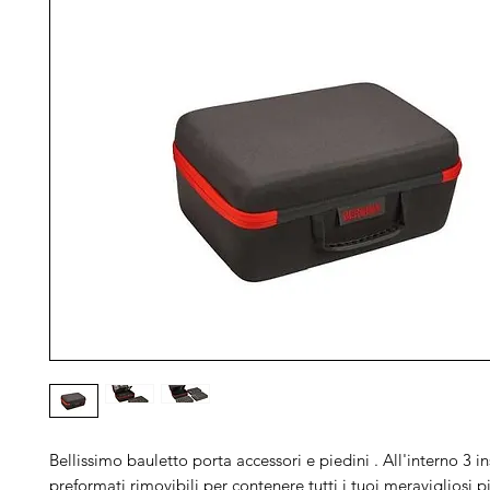
Bellissimo bauletto porta accessori e piedini . All'interno 3 in
preformati rimovibili per contenere tutti i tuoi meravigliosi p