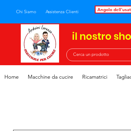
Angolo dell'usa
Chi Siamo
Assistenza Clienti
il nostro sh
Home
Macchine da cucire
Ricamatrici
Taglia