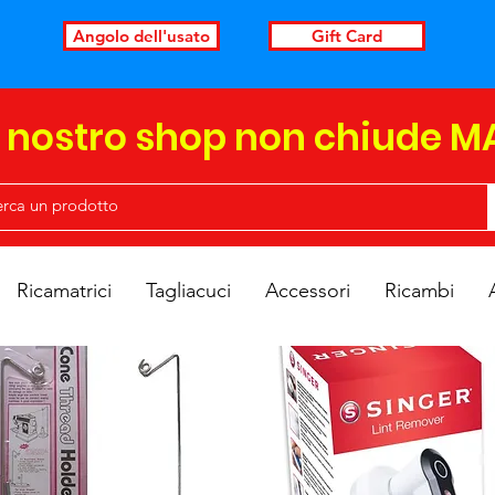
Angolo dell'usato
Gift Card
l nostro shop non chiude M
Ricamatrici
Tagliacuci
Accessori
Ricambi