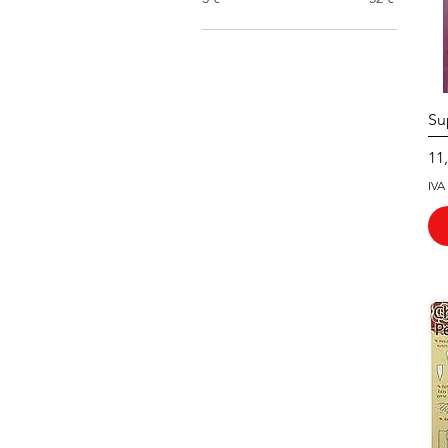
Su
Pr
11
IVA