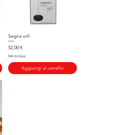
Vista rapida
Segna orli
Prezzo
52,00 €
IVA inclusa
Aggiungi al carrello