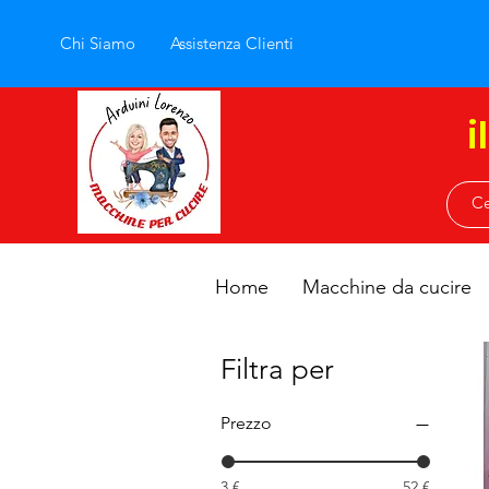
Chi Siamo
Assistenza Clienti
i
Home
Macchine da cucire
Filtra per
Prezzo
3 €
52 €