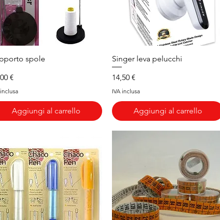
Vista rapida
Vista rapida
pporto spole
Singer leva pelucchi
ezzo
Prezzo
,00 €
14,50 €
 inclusa
IVA inclusa
Aggiungi al carrello
Aggiungi al carrello