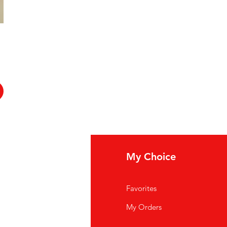
fo
My Choice
i Siamo
Favorites
istenza Clienti
My Orders
ve Siamo