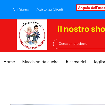
Angolo dell'usa
Chi Siamo
Assistenza Clienti
il nostro sh
Home
Macchine da cucire
Ricamatrici
Taglia