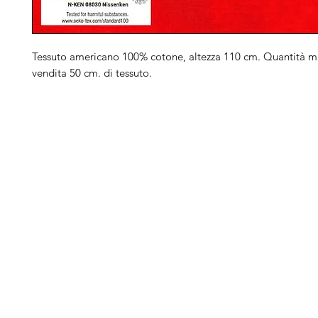
Tessuto americano 100% cotone, altezza 110 cm. Quantità m
vendita 50 cm. di tessuto.
Arduini
Menu
B
Lorenzo
Home
Ber
Macchine da cucire
Ber
Serve Aiuto?
Ricamatrici
Bro
Visita
Assistenza Clienti
Tagliacuci
Ja
o chiamaci al numero