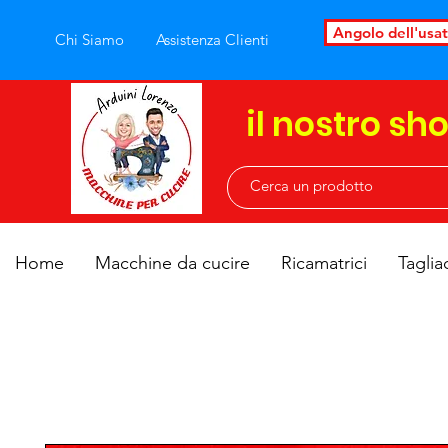
Angolo dell'usa
Chi Siamo
Assistenza Clienti
il nostro sh
Home
Macchine da cucire
Ricamatrici
Taglia