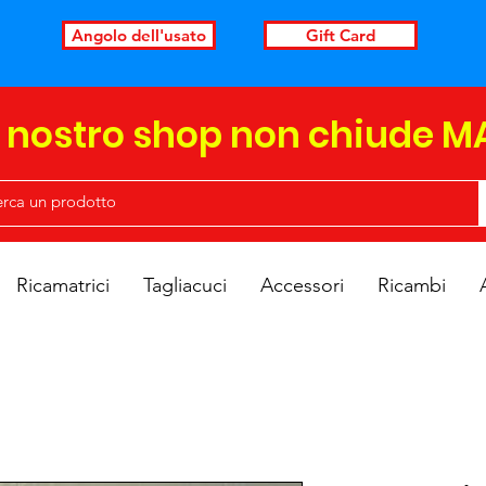
Angolo dell'usato
Gift Card
l nostro shop non chiude M
Ricamatrici
Tagliacuci
Accessori
Ricambi