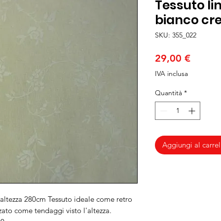
Tessuto li
bianco c
SKU: 355_022
Prezzo
29,00 €
IVA inclusa
Quantità
*
Aggiungi al carrel
altezza 280cm Tessuto ideale come retro
zato come tendaggi visto l'altezza.