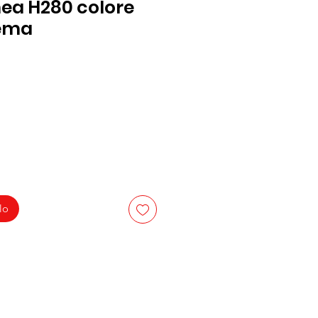
nea H280 colore
rema
lo