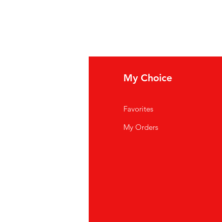
fo
My Choice
i Siamo
Favorites
istenza Clienti
My Orders
ve Siamo