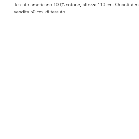
Tessuto americano 100% cotone, altezza 110 cm. Quantità m
vendita 50 cm. di tessuto.
Arduini
Menu
B
Lorenzo
Home
Ber
Macchine da cucire
Ber
Serve Aiuto?
Ricamatrici
Bro
Visita
Assistenza Clienti
Tagliacuci
Ja
o chiamaci al numero
Accessori
Juk
+39.0381347830
Ricambi
Gri