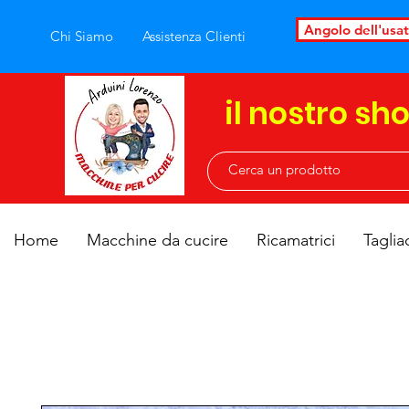
Angolo dell'usa
Chi Siamo
Assistenza Clienti
il nostro sh
Home
Macchine da cucire
Ricamatrici
Taglia