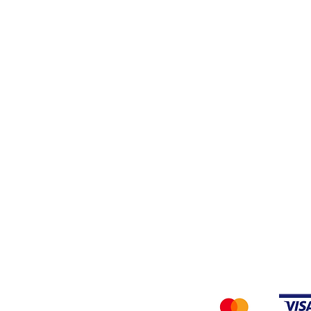
Stiro
Filati
Tessuti
Privacy Policy
Accettiamo i seg