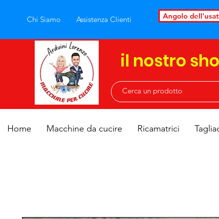
Angolo dell'usa
Chi Siamo
Assistenza Clienti
il nostro sh
Home
Macchine da cucire
Ricamatrici
Taglia