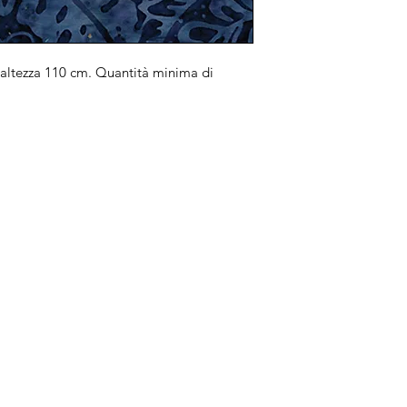
altezza 110 cm. Quantità minima di
Brand
In
Bernette
Ch
cire
Bernina
Ass
Brother
Do
Janome