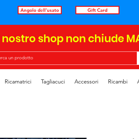
Angolo dell'usato
Gift Card
l nostro shop non chiude M
Ricamatrici
Tagliacuci
Accessori
Ricambi