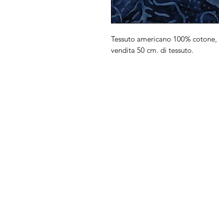
Tessuto americano 100% cotone, 
vendita 50 cm. di tessuto.
Arduini
Menu
Lorenzo
Home
Macchine da cu
Serve Aiuto?
Ricamatrici
Visita
Assistenza Clienti
Tagliacuci
o chiamaci al numero