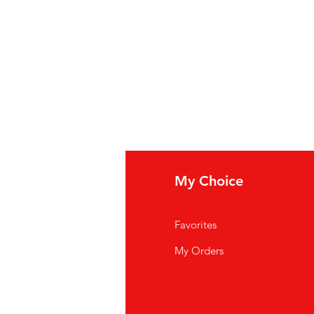
fo
My Choice
i Siamo
Favorites
istenza Clienti
My Orders
ve Siamo