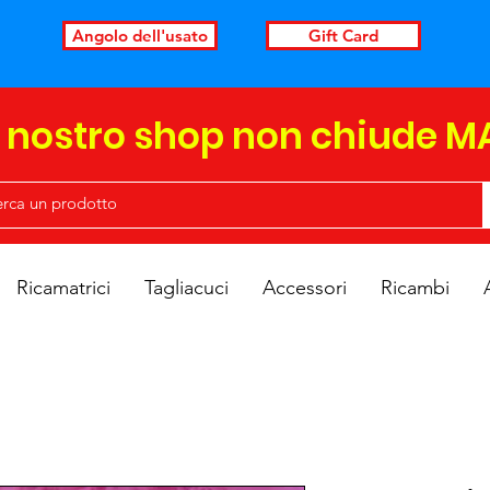
Angolo dell'usato
Gift Card
l nostro shop non chiude M
Ricamatrici
Tagliacuci
Accessori
Ricambi