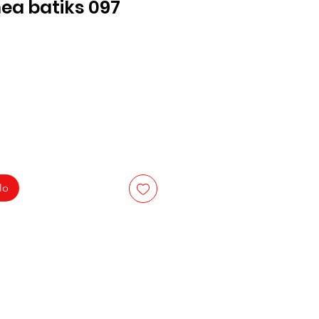
nea batiks 097
lo