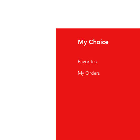
fo
My Choice
i Siamo
Favorites
istenza Clienti
My Orders
ve Siamo