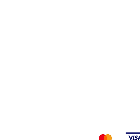
Stiro
Filati
Tessuti
Privacy Policy
Accettiamo i seg