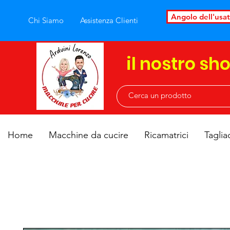
Angolo dell'usa
Chi Siamo
Assistenza Clienti
il nostro sh
Home
Macchine da cucire
Ricamatrici
Taglia