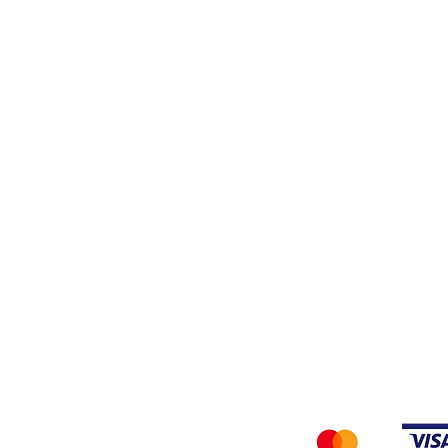
Stiro
Filati
Tessuti
Privacy Policy
Accettiamo i seg