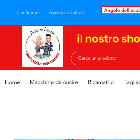
Angolo dell'usa
Chi Siamo
Assistenza Clienti
il nostro sh
Home
Macchine da cucire
Ricamatrici
Taglia