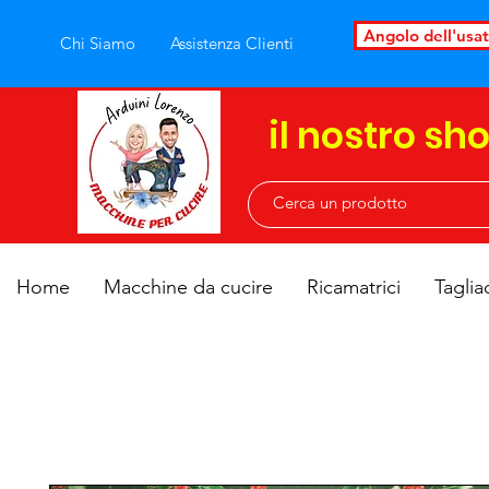
Angolo dell'usa
Chi Siamo
Assistenza Clienti
il nostro sh
Home
Macchine da cucire
Ricamatrici
Taglia