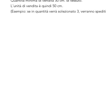
Quantità minima di vendita 50 cm. di tessuto.
L'unità di vendita è quindi 50 cm.
(Esempio: se in quantità verrà solezionato 3, verranno spedit
Arduini
Menu
B
Lorenzo
Home
Ber
Macchine da cucire
Ber
Serve Aiuto?
Ricamatrici
Bro
Visita
Assistenza Clienti
Tagliacuci
Ja
o chiamaci al numero
Accessori
Juk
+39.0381347830