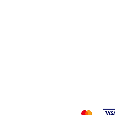
Stiro
Filati
Tessuti
Privacy Policy
Accettiamo i seg