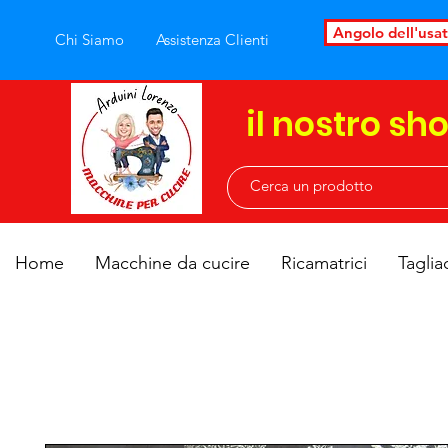
Angolo dell'usa
Chi Siamo
Assistenza Clienti
il nostro sh
Home
Macchine da cucire
Ricamatrici
Taglia