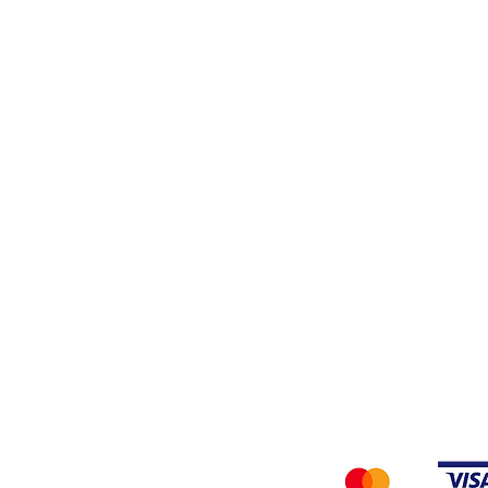
Stiro
Filati
Tessuti
Privacy Policy
Accettiamo i seg