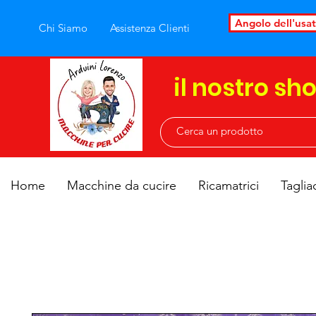
Angolo dell'usa
Chi Siamo
Assistenza Clienti
il nostro sh
Home
Macchine da cucire
Ricamatrici
Taglia