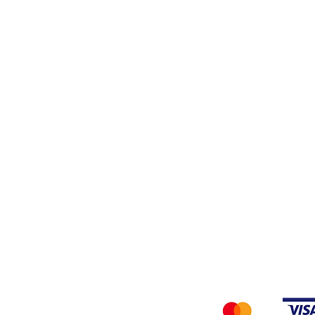
Stiro
Filati
Tessuti
Privacy Policy
Accettiamo i seg