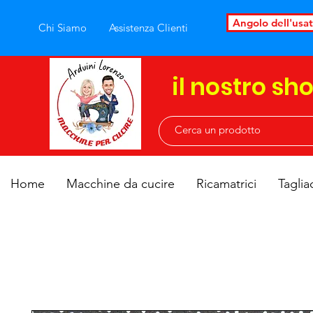
Angolo dell'usa
Chi Siamo
Assistenza Clienti
il nostro sh
Home
Macchine da cucire
Ricamatrici
Taglia