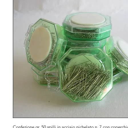
Confezione gr. 50 spilli in acciaio nichelato n. 7 con coperch