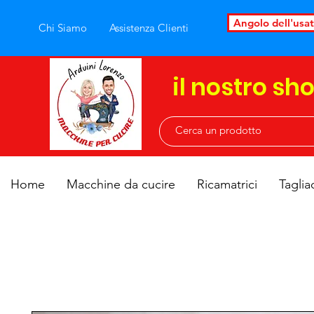
Angolo dell'usa
Chi Siamo
Assistenza Clienti
il nostro sh
Home
Macchine da cucire
Ricamatrici
Taglia