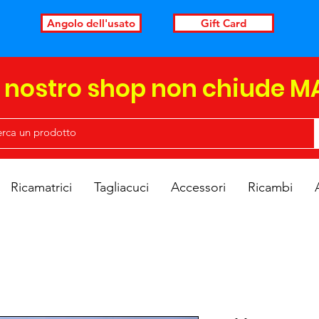
Angolo dell'usato
Gift Card
l nostro shop non chiude M
Ricamatrici
Tagliacuci
Accessori
Ricambi