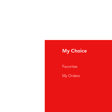
fo
My Choice
i Siamo
Favorites
istenza Clienti
My Orders
ve Siamo