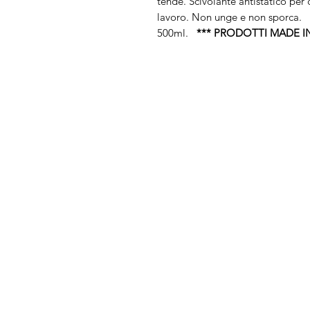
tende. Scivolante antistatico per c
lavoro. Non unge e non sporca. 
500ml.
*** PRODOTTI MADE IN
Arduini
Menu
Lorenzo
Home
Macchine da cu
Serve Aiuto?
Ricamatrici
Visita
Assistenza Clienti
Tagliacuci
o chiamaci al numero
Accessori
+39.0381347830