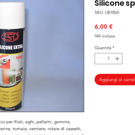
Silicone s
SKU: LB105A
Prezzo
6,00 €
IVA inclusa
Quantità
*
Aggiungi al carrel
nico per filati, aghi, pellami, gomma,
ierine, tomaie, cerniere, rotaie di cassetti,