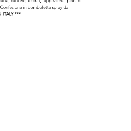
arta, cartone, tessuti, tappezzeria, piani di
Confezione in bomboletta spray da
 ITALY ***
Brand
In
Bernette
Ch
cire
Bernina
Ass
Brother
Do
Janome
Juki