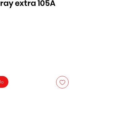
pray extra 105A
lo