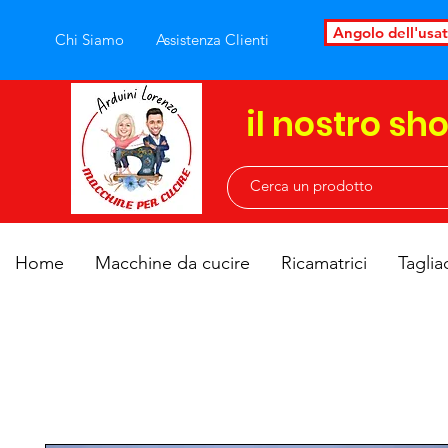
Angolo dell'usa
Chi Siamo
Assistenza Clienti
il nostro sh
Home
Macchine da cucire
Ricamatrici
Taglia