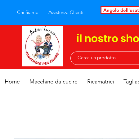
Angolo dell'usa
Chi Siamo
Assistenza Clienti
il nostro sh
Home
Macchine da cucire
Ricamatrici
Taglia