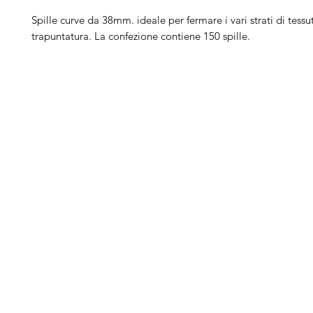
Spille curve da 38mm. ideale per fermare i vari strati di tessu
trapuntatura. La confezione contiene 150 spille.
Arduini
Menu
B
Lorenzo
Home
Ber
Macchine da cucire
Ber
Serve Aiuto?
Ricamatrici
Bro
Visita
Assistenza Clienti
Tagliacuci
Ja
o chiamaci al numero
Accessori
Juk
+39.0381347830