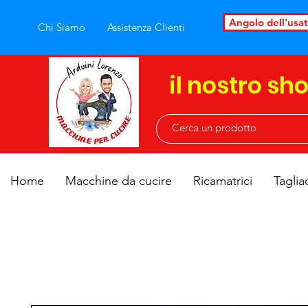
Angolo dell'usa
Chi Siamo
Assistenza Clienti
il nostro sh
Home
Macchine da cucire
Ricamatrici
Taglia