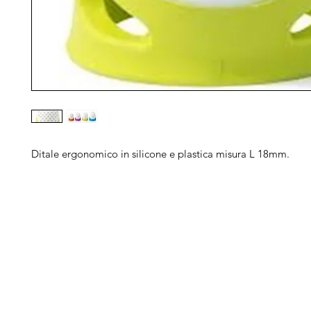
Ditale ergonomico in silicone e plastica misura L 18mm.
Arduini
Menu
B
Lorenzo
Home
Ber