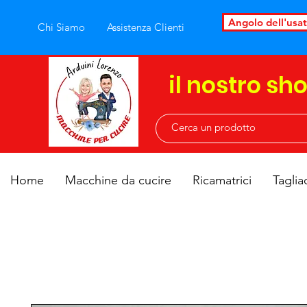
Angolo dell'usa
Chi Siamo
Assistenza Clienti
il nostro sh
Home
Macchine da cucire
Ricamatrici
Taglia