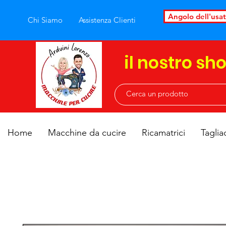
Angolo dell'usa
Chi Siamo
Assistenza Clienti
il nostro sh
Home
Macchine da cucire
Ricamatrici
Taglia