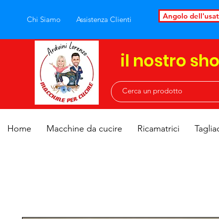
Angolo dell'usa
Chi Siamo
Assistenza Clienti
il nostro sh
Home
Macchine da cucire
Ricamatrici
Taglia