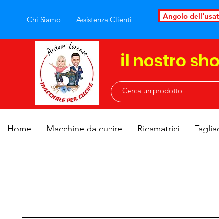
Angolo dell'usa
Chi Siamo
Assistenza Clienti
il nostro sh
Home
Macchine da cucire
Ricamatrici
Taglia