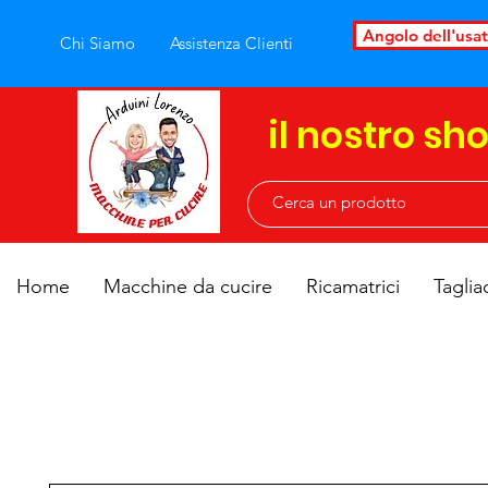
Angolo dell'usa
Chi Siamo
Assistenza Clienti
il nostro sh
Home
Macchine da cucire
Ricamatrici
Taglia