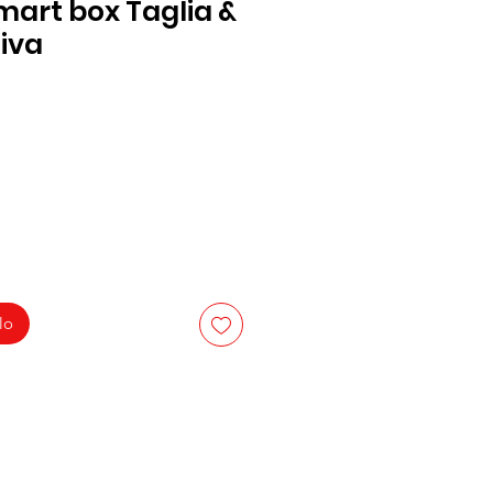
mart box Taglia &
iva
lo