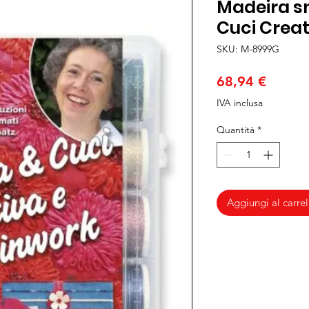
Madeira s
Cuci Creat
SKU: M-8999G
Prezzo
68,94 €
IVA inclusa
Quantità
*
Aggiungi al carrel