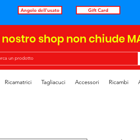
Angolo dell'usato
Gift Card
l nostro shop non chiude M
Ricamatrici
Tagliacuci
Accessori
Ricambi