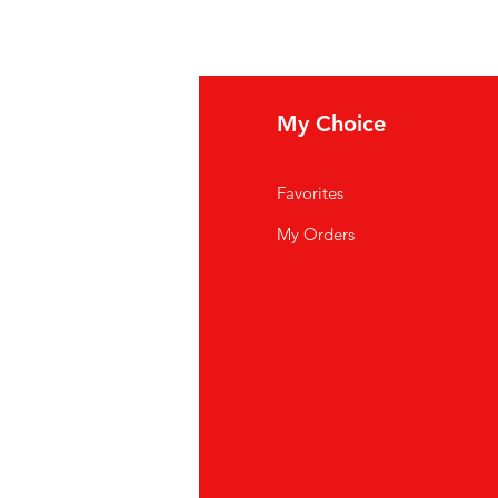
fo
My Choice
i Siamo
Favorites
istenza Clienti
My Orders
ve Siamo