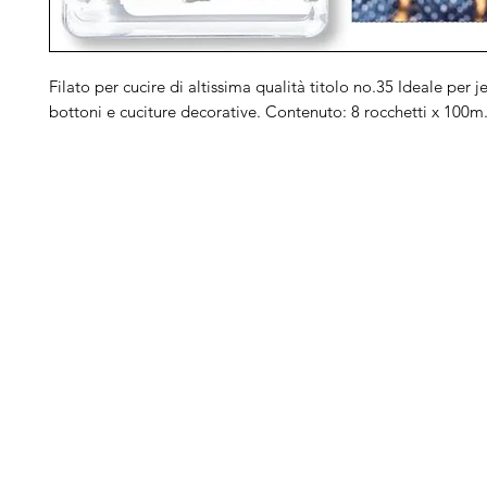
Filato per cucire di altissima qualità titolo no.35 Ideale per je
bottoni e cuciture decorative. Contenuto: 8 rocchetti x 100m
Arduini
Menu
B
Lorenzo
Home
Ber
Macchine da cucire
Ber
Serve Aiuto?
Ricamatrici
Bro
Visita
Assistenza Clienti
Tagliacuci
Ja
o chiamaci al numero