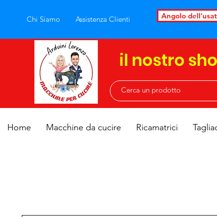
Angolo dell'usa
Chi Siamo
Assistenza Clienti
il nostro sh
Home
Macchine da cucire
Ricamatrici
Taglia